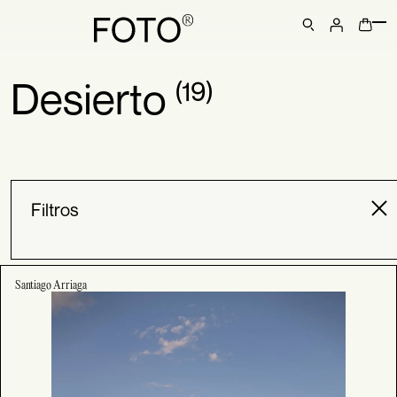
Desierto
(19)
Ordenar
Filtrar
por:
Filtros
Santiago Arriaga