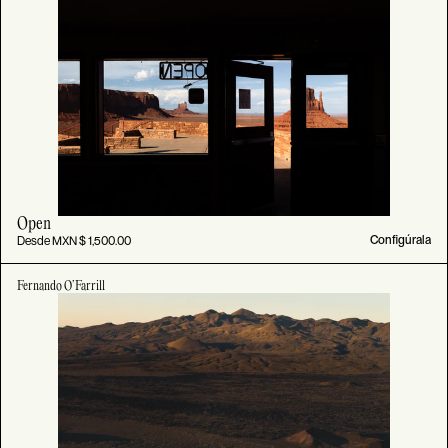
Open
Desde MXN $ 1,500.00
Configúrala
Fernando O’Farrill