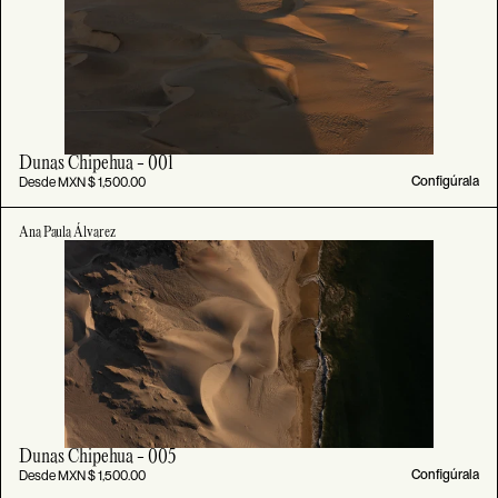
Dunas Chipehua - 001
Desde MXN $ 1,500.00
Configúrala
Ana Paula Álvarez
Dunas Chipehua - 005
Desde MXN $ 1,500.00
Configúrala